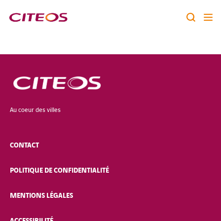
Notre identité
Nos expertises
Rechercher :
Nos références
Au coeur des villes
Nous rejoindre
CONTACT
A la une
POLITIQUE DE CONFIDENTIALITÉ
Contact
MENTIONS LÉGALES
twitter
linkedin
youtube
ACCESSIBILITÉ