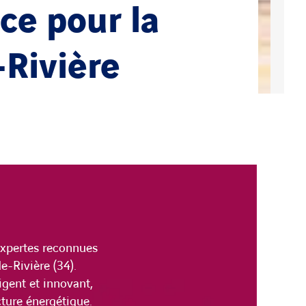
ce pour la
-Rivière
expertes reconnues
e-Rivière (34).
ligent et innovant,
cture énergétique.