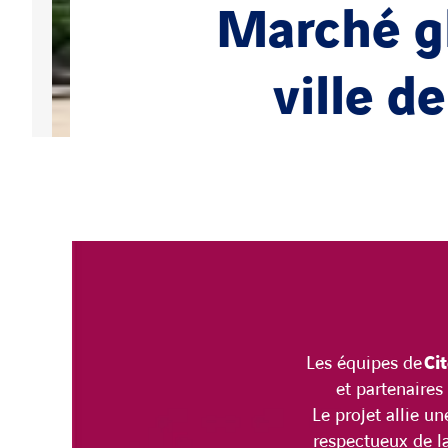
Marché gl
ville d
Les équipes de
Ci
et partenaires
Le projet allie un
respectueux de la