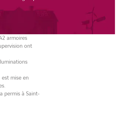
 42 armoires
upervision ont
illuminations
 est mise en
es.
a permis à Saint-