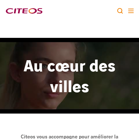
Notre identité
Nos expertises
Rechercher :
Au cœur des
Nos références
villes
Nous rejoindre
A la une
Contact
twitter
linkedin
youtube
Citeos vous accompagne pour améliorer la