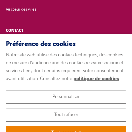
Au coeur des villes
CONTACT
Préférence des cookies
POLITIQUE DE CONFIDENTIALITÉ
Notre site web utilise des cookies techniques, des cookies
MENTIONS LÉGALES
de mesure d'audience and des cookies réseaux sociaux et
services tiers, dont certains requièrent votre consentement
ACCESSIBILITÉ
avant utilisation. Consultez notre
politique de cookies
.
COOKIES
Personnaliser
linkedin
twitter
youtube
Tout refuser