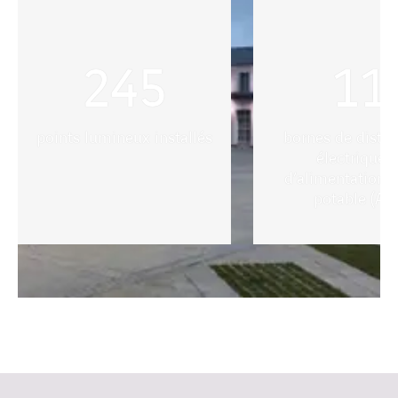
245
11
points lumineux installés
bornes de distri
électrique e
d’alimentation 
potable (AE