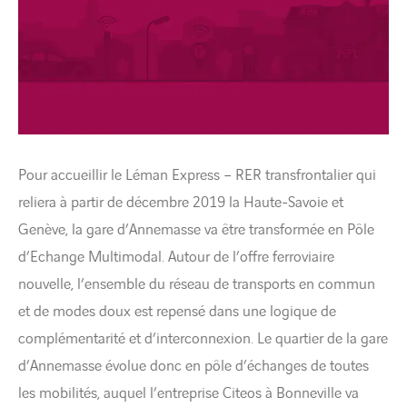
Pour accueillir le Léman Express – RER transfrontalier qui
reliera à partir de décembre 2019 la Haute-Savoie et
Genève, la gare d’Annemasse va être transformée en Pôle
d’Echange Multimodal. Autour de l’offre ferroviaire
nouvelle, l’ensemble du réseau de transports en commun
et de modes doux est repensé dans une logique de
complémentarité et d’interconnexion. Le quartier de la gare
d’Annemasse évolue donc en pôle d’échanges de toutes
les mobilités, auquel l’entreprise Citeos à Bonneville va