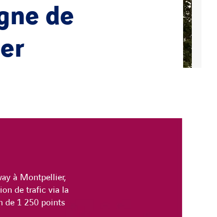
igne de
er
way à Montpellier,
on de trafic via la
on de 1 250 points