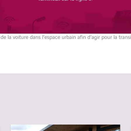
on de la voiture dans l’espace urbain afin d’agir pour la tran