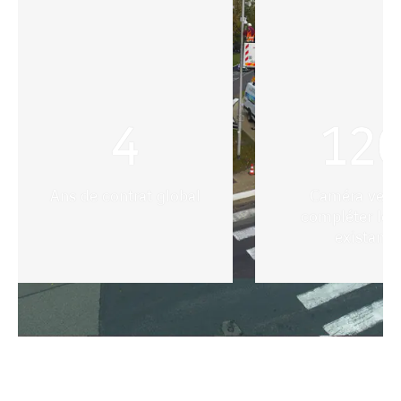
4
12
Ans de contrat global
Caméra vena
compléter le 
existant