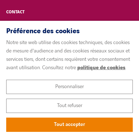
CONTACT
POLITIQUE DE CONFIDENTIALITÉ
Préférence des cookies
Notre site web utilise des cookies techniques, des cookies
MENTIONS LÉGALES
de mesure d'audience and des cookies réseaux sociaux et
services tiers, dont certains requièrent votre consentement
ACCESSIBILITÉ
avant utilisation. Consultez notre
politique de cookies
.
COOKIES
Personnaliser
linkedin
twitter
youtube
Tout refuser
Tout accepter
©
Citeos 2026