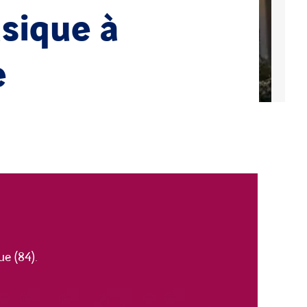
usique à
e
e (84).