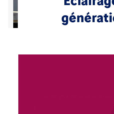
Eclairag
générati