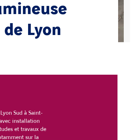
Lumineuse
e de Lyon
Lyon Sud à Saint-
avec installation
tudes et travaux de
notamment sur la