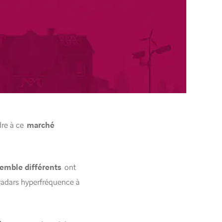
dre à ce
marché
semble différents
ont
 radars hyperfréquence à