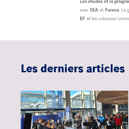
Les études et la progra
avec
SEA
et
Fareco
. La
EF
et les colonnes lumi
Les derniers articles