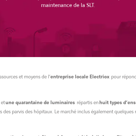
maintenance de la SLT.
essources et moyens de l’
entreprise locale Electriox
pour répon
x
et
une quarantaine de luminaires
répartis en
huit types d’en
urs des parvis des hôpitaux. Le marché inclus également quelques