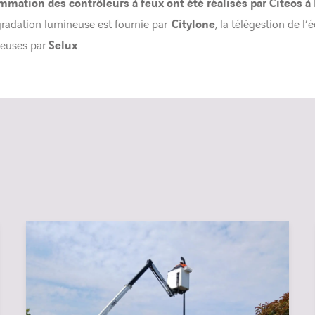
mmation des contrôleurs à feux ont été réalisés par Citeos à 
 gradation lumineuse est fournie par
Citylone
, la télégestion de l’
neuses par
Selux
.