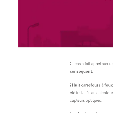
Citeos a fait appel aux r
conséquent
.
?
Huit carrefours à feu
été installés aux alento
capteurs optiques.