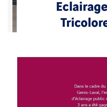
Eclairag
Tricolor
Dans le cadre du
Genis-Laval, l’e
d’éclairage public
3 ans a été gag