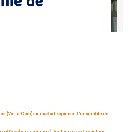
ille de
les (Val-d’Oise) souhaitait repenser l’ensemble de
 le patrimoine communal, tout en garantissant un