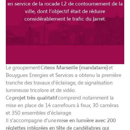
en service de la rocade L2 de contournement de la
ville, dont l’objectif était de réduire
considérablement le trafic du Jarret.
Le groupement
Citeos Marseille (mandataire)
et
Bouygues Energies et Services a obtenu la première
tranche des travaux d’éclairage, de signalisation
lumineuse tricolore et de vidéo.
Ce
projet très qualitatif
comprend notamment la
mise en place de 14 carrefours à feux, 30 caméras
et 350 ensembles d’éclairage.
Il s’accompagne d’une
mise en lumière avec 200
réglettes intégrées en tête de candélabres qui