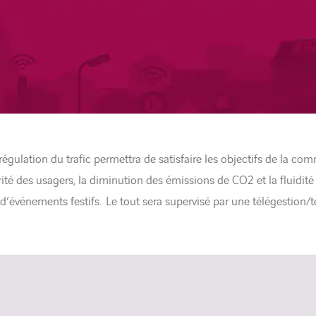
régulation du trafic permettra de satisfaire les objectifs de la 
ité des usagers, la diminution des émissions de CO2 et la fluidité d
’événements festifs. Le tout sera supervisé par une télégestion/té