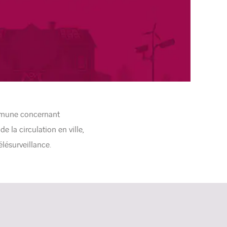
commune concernant
e la circulation en ville,
lésurveillance.