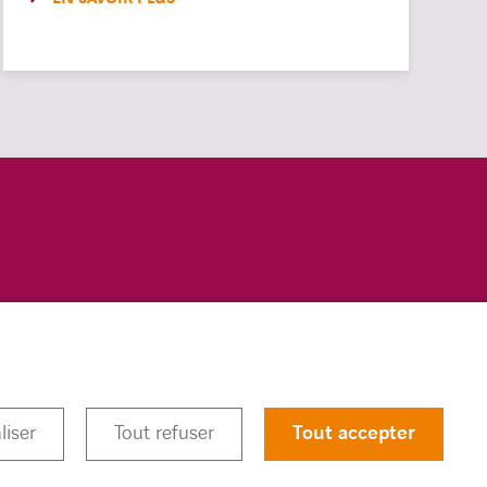
COOKIES
linkedin
twitter
youtub
liser
Tout refuser
Tout accepter