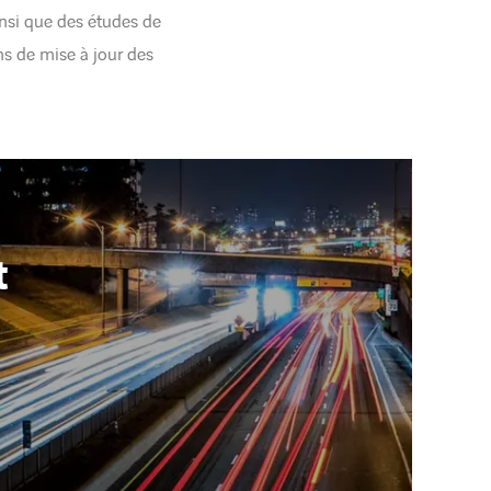
nsi que des études de
ns de mise à jour des
t