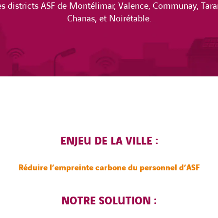
les districts ASF de Montélimar, Valence, Communay, Tarar
Chanas, et Noirétable.
ENJEU DE LA VILLE :
Réduire l’empreinte
carbone
du personnel d’ASF
NOTRE SOLUTION :