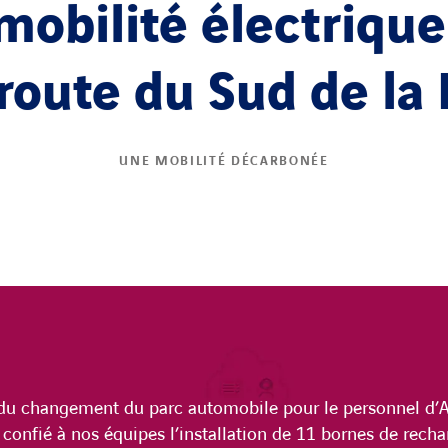
mobilité électrique
route du Sud de la
UNE MOBILITÉ DÉCARBONÉE
 du changement du parc automobile pour le personnel d’A
té confié à nos équipes l’installation de 11 bornes de rech