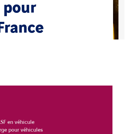
 pour
 France
SF en véhicule
arge pour véhicules