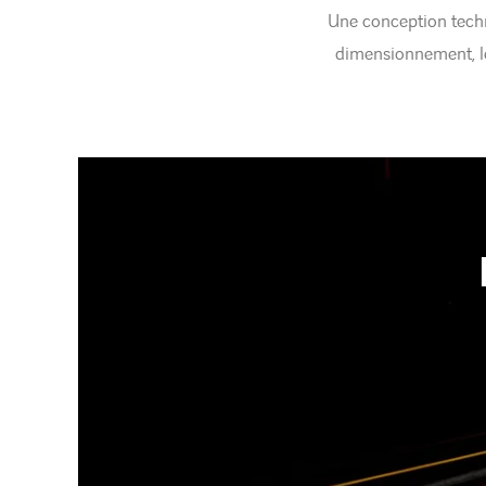
Une conception techn
dimensionnement, les