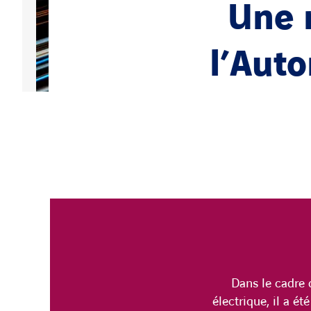
Une 
l’Auto
Dans le cadre
électrique, il a é