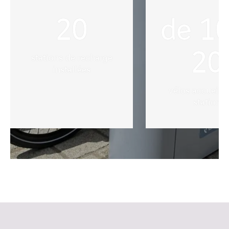
20
de
1
20
stations de recharge
installées
vélos accueilli
station