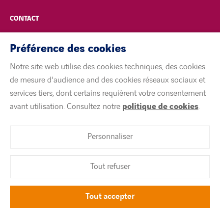
CONTACT
POLITIQUE DE CONFIDENTIALITÉ
Préférence des cookies
Notre site web utilise des cookies techniques, des cookies
MENTIONS LÉGALES
de mesure d'audience and des cookies réseaux sociaux et
services tiers, dont certains requièrent votre consentement
ACCESSIBILITÉ
avant utilisation. Consultez notre
politique de cookies
.
COOKIES
Personnaliser
linkedin
twitter
youtube
Tout refuser
Tout accepter
©
Citeos 2026