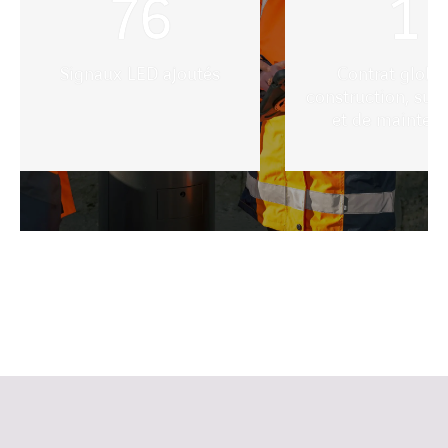
76
1
Signaux LED ajoutés
Contrat globa
construction, sup
et de mainten