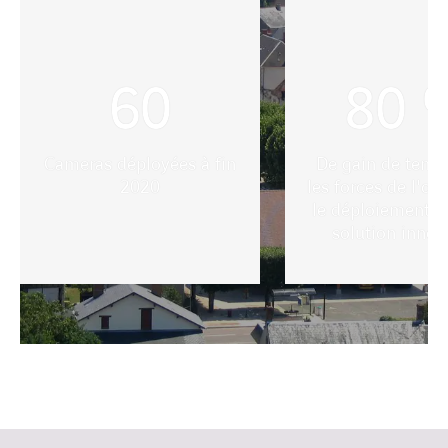
60
80
Cameras déployées à fin
De gain de temp
2020
les forces de l'or
le déploiement d
solution innov