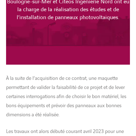
Boulogne-sur-Mer et Citeos Ingénierie Nord ont eu
la charge de la réalisation des études et de
l’installation de panneaux photovoltaïques.
À la suite de l’acquisition de ce contrat, une maquette
permettant de valider la faisabilité de ce projet et de lever
certaines interrogations afin de choisir le bon matériel, les
bons équipements et prévoir des panneaux aux bonnes
dimensions a été réalisée.
Les travaux ont alors débuté courant avril 2023 pour une