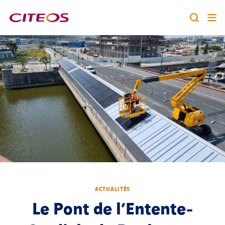
Notre identité
Nos expertises
Rechercher :
Nos références
Nous rejoindre
A la une
ACTUALITÉS
Contact
Le Pont de l’Entente-
twitter
linkedin
youtube