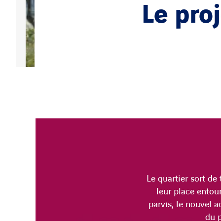
Le pro
Le quartier sort de
leur place entou
parvis, le nouvel 
du p