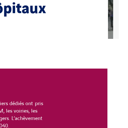
ôpitaux
iers dédiés ont pris
 les voiries, les
agers. L’achèvement
2040.