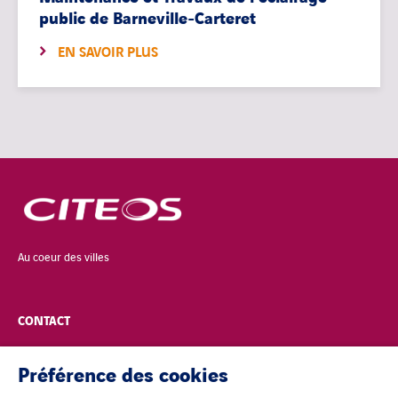
public de Barneville-Carteret
EN SAVOIR PLUS
Au coeur des villes
CONTACT
POLITIQUE DE CONFIDENTIALITÉ
Préférence des cookies