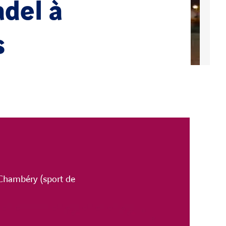
adel à
s
à Chambéry (sport de