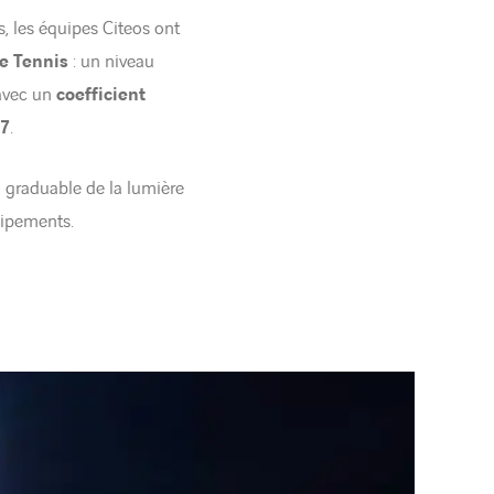
s, les équipes Citeos ont
e Tennis
: un niveau
 avec un
coefficient
,7
.
 graduable de la lumière
uipements.