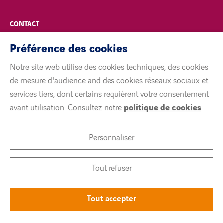
CONTACT
Préférence des cookies
POLITIQUE DE CONFIDENTIALITÉ
Notre site web utilise des cookies techniques, des cookies
MENTIONS LÉGALES
de mesure d'audience and des cookies réseaux sociaux et
services tiers, dont certains requièrent votre consentement
ACCESSIBILITÉ
avant utilisation. Consultez notre
politique de cookies
.
COOKIES
Personnaliser
linkedin
twitter
youtube
Tout refuser
Tout accepter
©
Citeos 2026