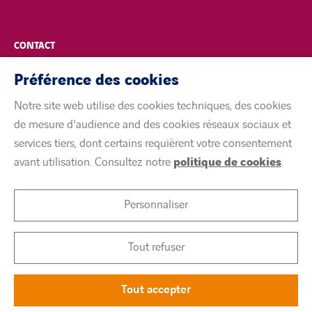
CONTACT
Préférence des cookies
POLITIQUE DE CONFIDENTIALITÉ
Notre site web utilise des cookies techniques, des cookies
MENTIONS LÉGALES
de mesure d'audience and des cookies réseaux sociaux et
services tiers, dont certains requièrent votre consentement
ACCESSIBILITÉ
avant utilisation. Consultez notre
politique de cookies
.
COOKIES
Personnaliser
linkedin
twitter
youtube
Tout refuser
Tout accepter
©
Citeos 2026