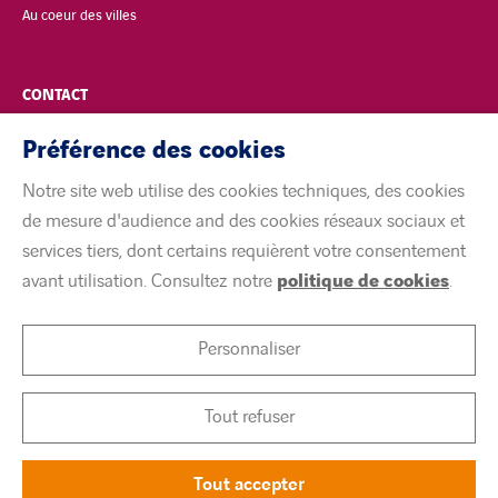
Au coeur des villes
CONTACT
Préférence des cookies
POLITIQUE DE CONFIDENTIALITÉ
Notre site web utilise des cookies techniques, des cookies
MENTIONS LÉGALES
de mesure d'audience and des cookies réseaux sociaux et
services tiers, dont certains requièrent votre consentement
ACCESSIBILITÉ
avant utilisation. Consultez notre
politique de cookies
.
COOKIES
Personnaliser
linkedin
twitter
youtube
Tout refuser
Tout accepter