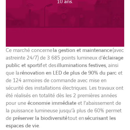
10 ans.
Ce marché concerne
la gestion et maintenance
(avec
astreinte 24/7) de 3 685 points lumineux d’
éclairage
public et sportif
et des
illuminations festives
, ainsi
que la
rénovation en LED de plus de 90% du parc
et
de 124 armoires de commande avec mise en
sécurité des installations électriques. Les travaux ont
été réalisés en totalité dès les 2 premières années
pour une
économie immédiate
et l’abaissement de
la puissance lumineuse jusqu’à plus de 60% permet
de
préserver la biodiversité
tout en
sécurisant les
espaces de vie
.