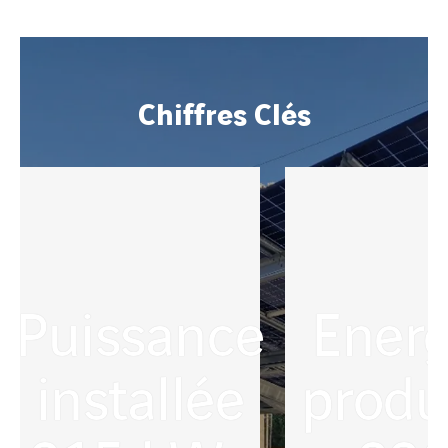
Chiffres Clés
Puissance
Energ
installée
produ