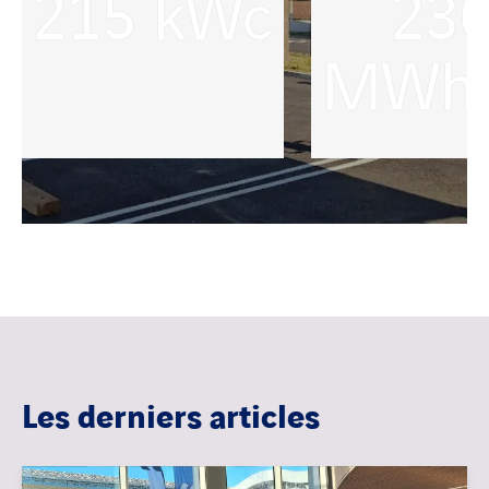
215
kWc
23
MWh/
Les derniers articles