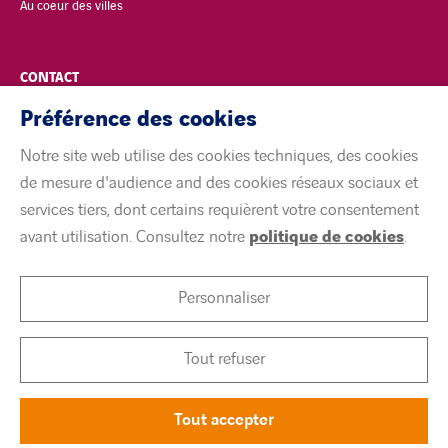
Au coeur des villes
CONTACT
Préférence des cookies
POLITIQUE DE CONFIDENTIALITÉ
Notre site web utilise des cookies techniques, des cookies
MENTIONS LÉGALES
de mesure d'audience and des cookies réseaux sociaux et
services tiers, dont certains requièrent votre consentement
ACCESSIBILITÉ
avant utilisation. Consultez notre
politique de cookies
.
COOKIES
Personnaliser
linkedin
twitter
youtube
Tout refuser
Tout accepter
©
Citeos 2026