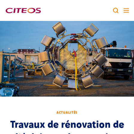
Notre identité
Nos expertises
Rechercher :
Nos références
Nous rejoindre
A la une
ACTUALITÉS
Contact
Travaux de rénovation de
twitter
linkedin
youtube