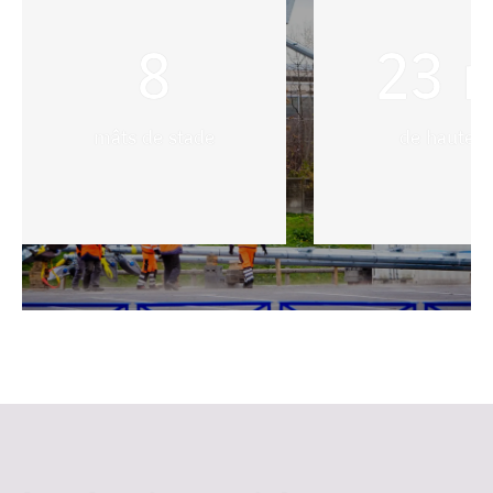
8
23
mâts de stade
de hauteur