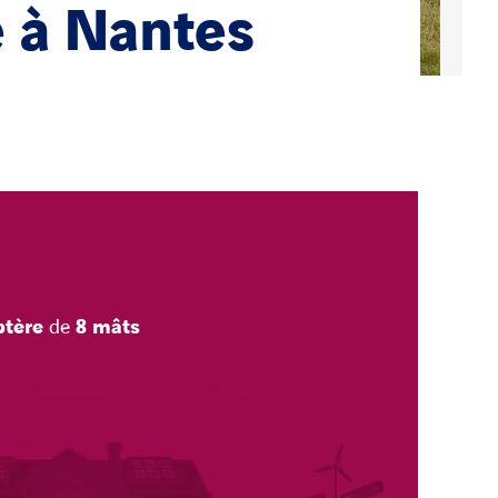
é à Nantes
ptère
de
8 mâts