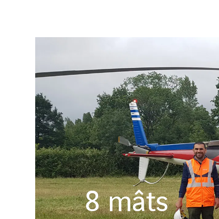
8
mâts