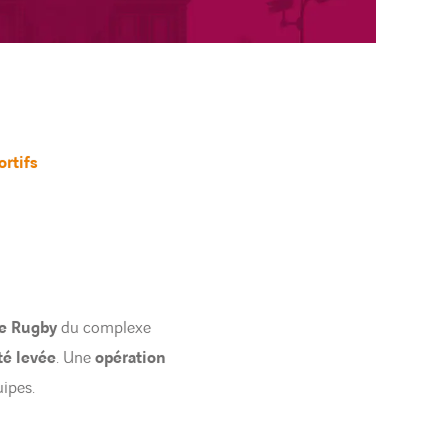
rtifs
de Rugby
du complexe
té levée
. Une
opération
uipes.