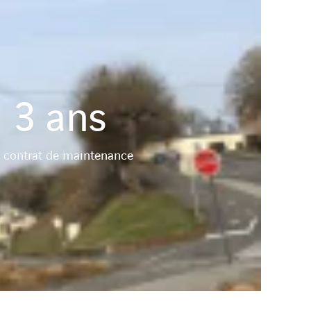
3
ans
 contrat de maintenance