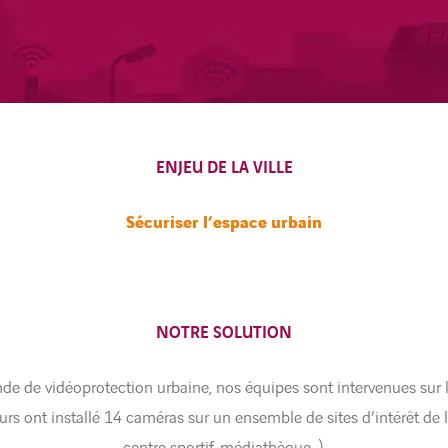
ENJEU DE LA VILLE
Sécuriser l’espace urbain
NOTRE SOLUTION
de de vidéoprotection urbaine, nos équipes sont intervenues su
 ont installé 14 caméras sur un ensemble de sites d’intérêt de l