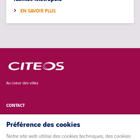
EN SAVOIR PLUS
Au coeur des villes
CONTACT
POLITIQUE DE CONFIDENTIALITÉ
Préférence des cookies
Notre site web utilise des cookies techniques, des cookies
MENTIONS LÉGALES