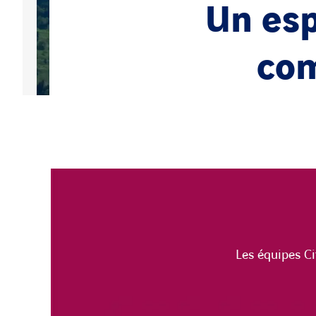
Un esp
com
Les équipes Ci