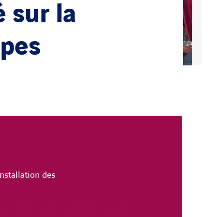
 sur la
pes
nstallation des