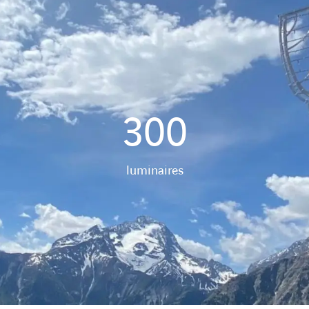
300
luminaires