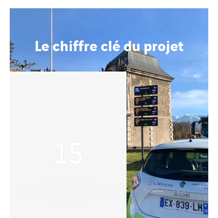
Le chiffre clé du projet
15
panneaux de
jalonnement dynamiques
installés