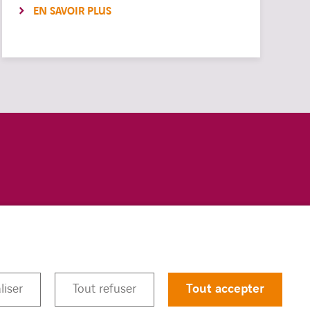
EN SAVOIR PLUS
COOKIES
linkedin
twitter
youtub
liser
Tout refuser
Tout accepter