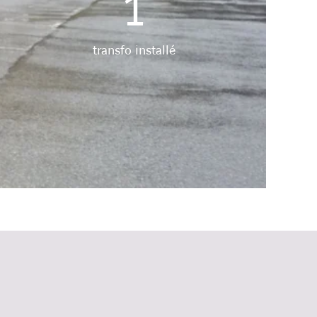
1
transfo installé