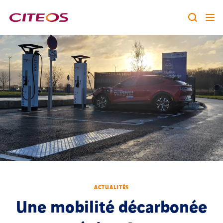
Notre identité
Nos expertises
Rechercher :
Nos références
Nous rejoindre
A la une
ACTUALITÉS
Contact
Une mobilité décarbonée
twitter
linkedin
youtube