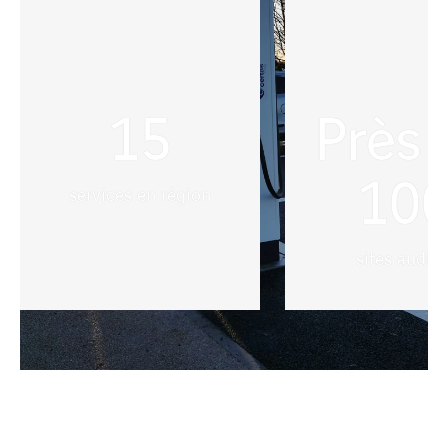
15
Près 
10
services en région
sites audité