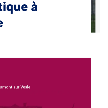
ique à
e
aumont sur Vesle