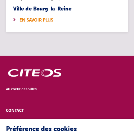
Ville de Bourg-la-Reine
EN SAVOIR PLUS
Au coeur des villes
CONTACT
POLITIQUE DE CONFIDENTIALITÉ
Préférence des cookies