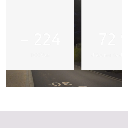
–
224
72
TCO²/an
d'économie d'én