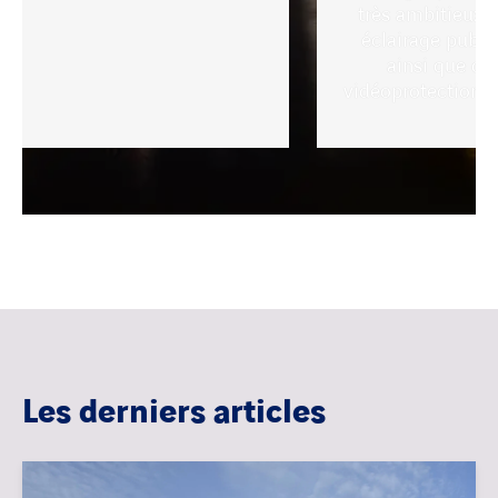
très ambitieux a
éclairage public
ainsi que de 
vidéoprotection u
Les derniers articles