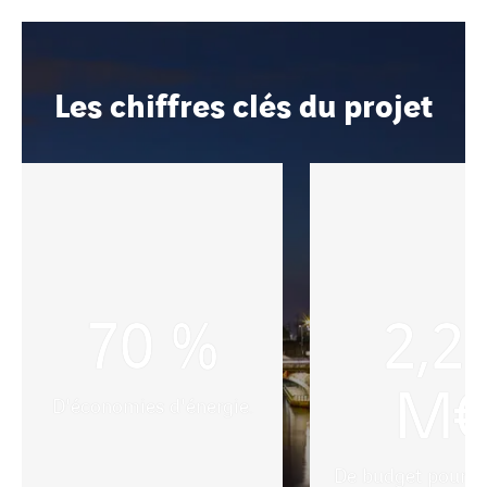
Les chiffres clés du projet
70
%
2,2
M
D'économies d'énergie.
De budget pour ce