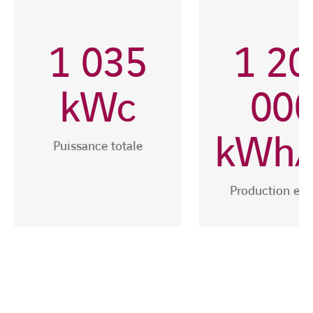
1 035
1 20
kWc
00
kWh/
Puissance totale
Production est