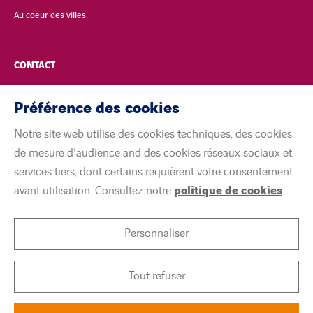
Au coeur des villes
CONTACT
POLITIQUE DE CONFIDENTIALITÉ
Préférence des cookies
Notre site web utilise des cookies techniques, des cookies
MENTIONS LÉGALES
de mesure d'audience and des cookies réseaux sociaux et
services tiers, dont certains requièrent votre consentement
ACCESSIBILITÉ
avant utilisation. Consultez notre
politique de cookies
.
COOKIES
Personnaliser
linkedin
twitter
youtube
Tout refuser