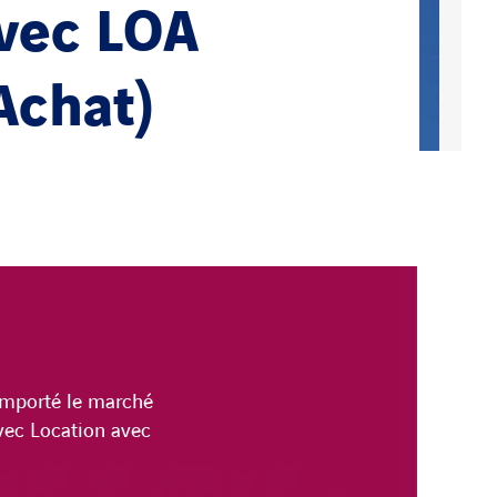
avec LOA
Achat)
emporté le marché
vec Location avec
.