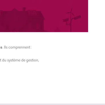
ns
. Ils comprennent :
 du système de gestion,