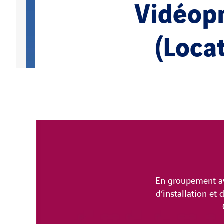
Vidéopr
(Loca
En groupement av
d’installation e