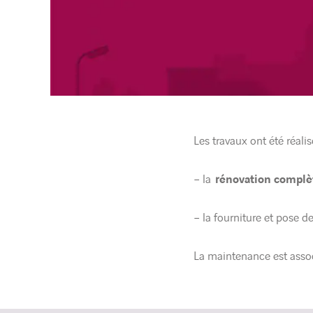
Les travaux ont été réal
– la
rénovation complè
– la fourniture et pose 
La maintenance est assoc