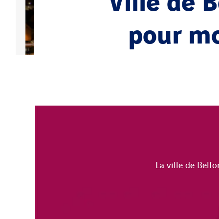
Ville de B
pour mo
La ville de Belf