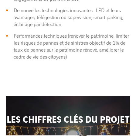
De nouvelles technologies innovantes : LED et leurs
avantages, télégestion ou supervision, smart parking,
éclairage par détection
Performances techniques (rénover le patrimoine, limiter
les risques de pannes et de sinistres objectif de 1% de
taux de pannes sur le patrimoine rénové, améliorer le
cadre de vie des citoyens)
LES CHIFFRES CLÉS DU PROJET