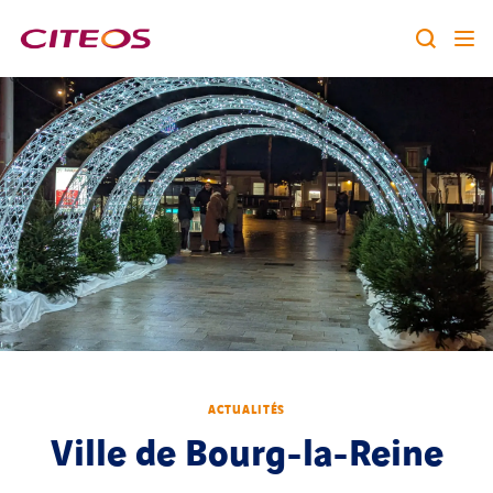
Notre identité
Nos expertises
Rechercher :
Nos références
Nous rejoindre
A la une
ACTUALITÉS
Contact
Ville de Bourg-la-Reine
twitter
linkedin
youtube