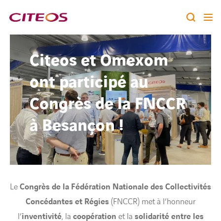
Notre identité
Citeos et Omexom
Nos expertises
ont participé au
Rechercher :
Congrès de la FNCCR
Nos références
à Besançon !
Nous rejoindre
A la une
Le
Congrès de la Fédération Nationale des Collectivités
Contact
Concédantes et Régies
(FNCCR) met à l’honneur
l’
inventivité
, la
coopération
twitter
linkedin
et la
solidarité entre les
youtube