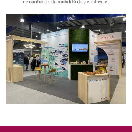
de
confort
et de
mobilité
de vos citoyens.