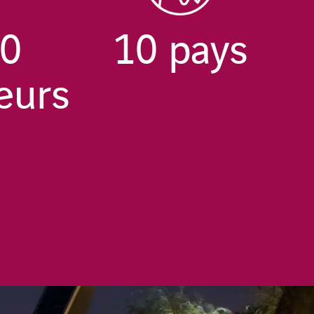
00
10
pays
teurs