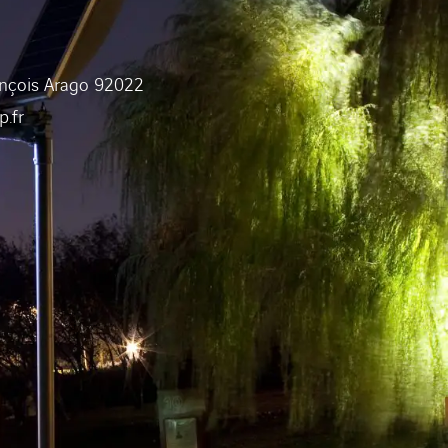
rançois Arago 92022
p.fr