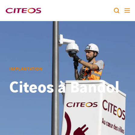
Notre identité
Nos expertises
Rechercher :
Nos références
IMPLANTATION
Citeos à Bandol
Nous rejoindre
A la une
Contact
twitter
linkedin
youtube