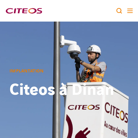
Notre identité
Nos expertises
Rechercher :
Nos références
IMPLANTATION
Nous rejoindre
Citeos à Dinan
A la une
Contact
twitter
linkedin
youtube