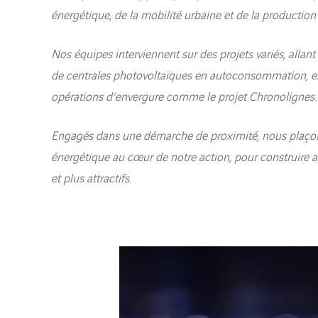
énergétique, de la mobilité urbaine et de la production
Nos équipes interviennent sur des projets variés, allan
de centrales photovoltaïques en autoconsommation, en
opérations d’envergure comme le projet Chronolignes.
Engagés dans une démarche de proximité, nous plaçons l
énergétique au cœur de notre action, pour construire av
et plus attractifs.