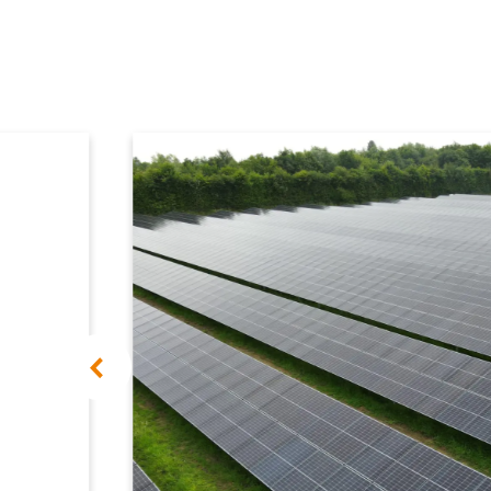
aïque
ion –