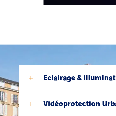
ns
ne
Eclairage & Illumina
Vidéoprotection Urb