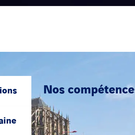
Nos compétence
tions
aine