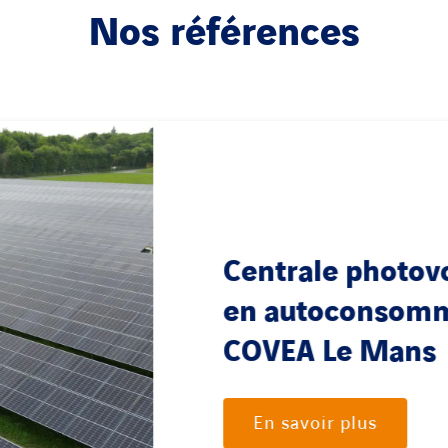
Nos références
Centrale p
au sol – Ma
Braults
En savoir plus