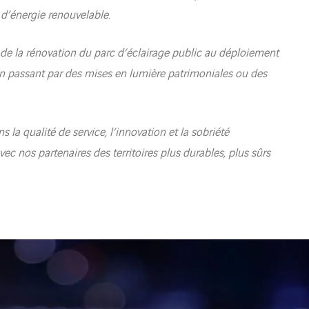
 d’énergie renouvelable.
t de la rénovation du parc d’éclairage public au déploiement
 passant par des mises en lumière patrimoniales ou des
a qualité de service, l’innovation et la sobriété
ec nos partenaires des territoires plus durables, plus sûrs