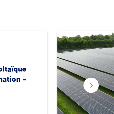
hotovoltaïque
rolles-les-